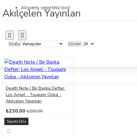
Alışveriş sepetiniz boş!
Akılçelen Yayınları
Sırala:
Göster:
Death Note / Bir Başka Defter:
Los Angel - Tsugumi Ooba -
Akılçelen Yayınları
₺230,00
₺230,00
Sepete Ekle