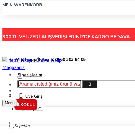
MEIN WARENKORB
300TL VE ÜZERİ ALIŞVERİŞLERİNİZDE
KARGO BEDAVA
Whatsapp İletişim: 0850 303 84 05
Siparişlerim
Hakkımızda
Menu
İletişim
Üye Girişi
Menu
İLKOKUL
Kayıt Ol
Markalar
Sepetim
Akılçelen Yayınları