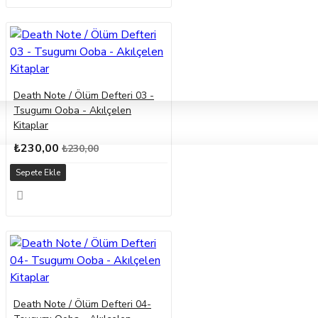
Death Note / Ölüm Defteri 03 -
Tsugumı Ooba - Akılçelen
Kitaplar
₺230,00
₺230,00
Sepete Ekle
Death Note / Ölüm Defteri 04-