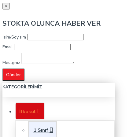
×
STOKTA OLUNCA HABER VER
İsim/Soyisim
Email
Mesajınız
Gönder
KATEGORILERIMIZ
İlkokul
1.Sınıf