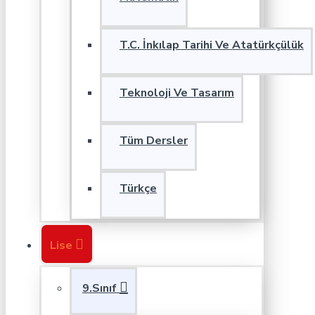
T.C. İnkılap Tarihi Ve Atatürkçülük
Teknoloji Ve Tasarım
Tüm Dersler
Türkçe
Lise
9.Sınıf