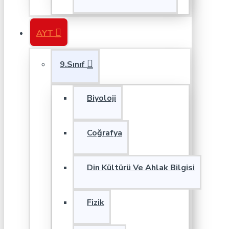
AYT
9.Sınıf
Biyoloji
Coğrafya
Din Kültürü Ve Ahlak Bilgisi
Fizik