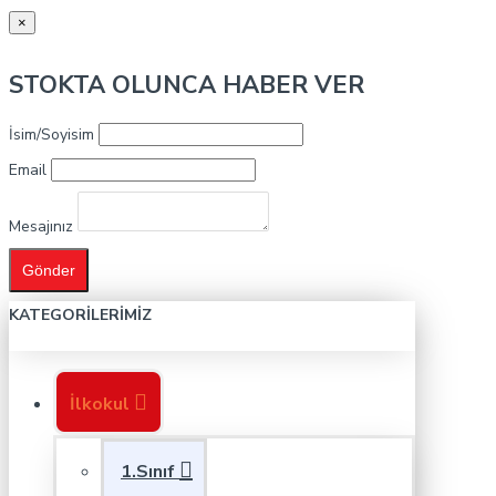
×
STOKTA OLUNCA HABER VER
İsim/Soyisim
Email
Mesajınız
Gönder
KATEGORILERIMIZ
İlkokul
1.Sınıf