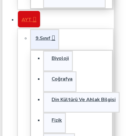
AYT
9.Sınıf
Biyoloji
Coğrafya
Din Kültürü Ve Ahlak Bilgisi
Fizik