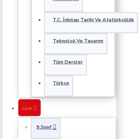
T.C. İnkılap Tarihi Ve Atatürkçülük
Teknoloji Ve Tasarım
Tüm Dersler
Türkçe
Lise
9.Sınıf