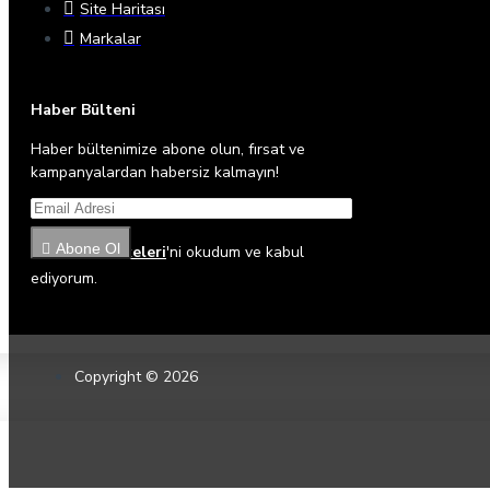
Site Haritası
Markalar
Haber Bülteni
Haber bültenimize abone olun, fırsat ve
kampanyalardan habersiz kalmayın!
Abone Ol
Gizlilik İlkeleri
'ni okudum ve kabul
ediyorum.
Copyright © 2026