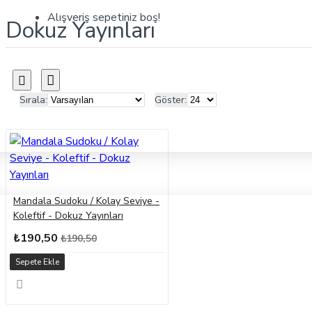
Alışveriş sepetiniz boş!
Dokuz Yayınları
Sırala:
Göster:
Mandala Sudoku / Kolay Seviye -
Koleftif - Dokuz Yayınları
₺190,50
₺190,50
Sepete Ekle