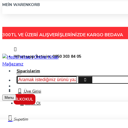
MEIN WARENKORB
300TL VE ÜZERİ ALIŞVERİŞLERİNİZDE
KARGO BEDAVA
Whatsapp İletişim: 0850 303 84 05
Siparişlerim
Hakkımızda
Menu
İletişim
Üye Girişi
Menu
İLKOKUL
Kayıt Ol
Markalar
Sepetim
Dokuz Yayınları