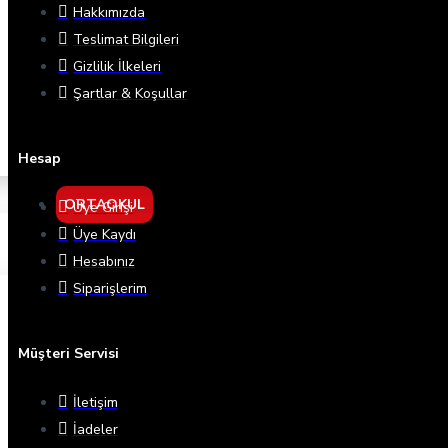
Hakkımızda
Teslimat Bilgileri
Gizlilik İlkeleri
Şartlar & Koşullar
Hesap
ORTAOKUL
Üye Girişi
Üye Kaydı
Hesabınız
Siparişlerim
Müşteri Servisi
İletişim
İadeler