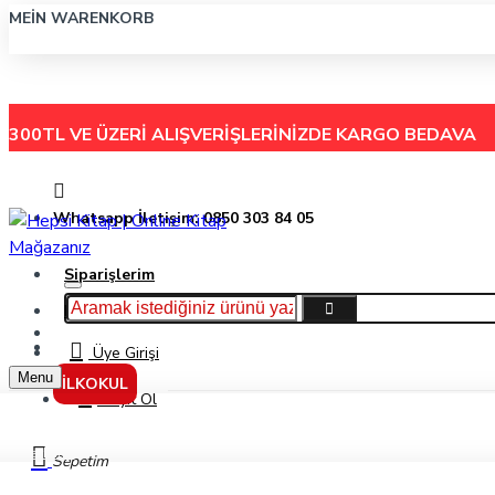
MEIN WARENKORB
300TL VE ÜZERİ ALIŞVERİŞLERİNİZDE
KARGO BEDAVA
Whatsapp İletişim: 0850 303 84 05
Siparişlerim
Hakkımızda
Menu
İletişim
Üye Girişi
Menu
İLKOKUL
Kayıt Ol
Markalar
Sepetim
Akıl Oyunları Yayınları