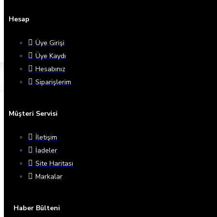
Hesap
Üye Girişi
Üye Kaydı
Hesabınız
Siparişlerim
Müşteri Servisi
İletişim
İadeler
Site Haritası
Markalar
Haber Bülteni