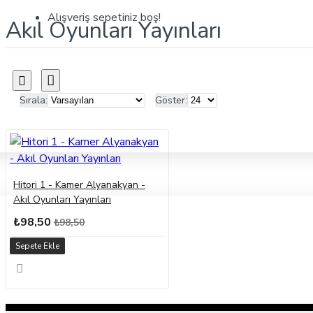
Alışveriş sepetiniz boş!
Akıl Oyunları Yayınları
Sırala:
Göster:
Hitori 1 - Kamer Alyanakyan -
Akıl Oyunları Yayınları
₺98,50
₺98,50
Sepete Ekle