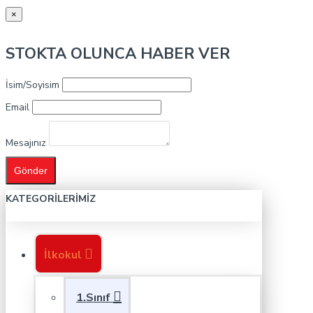
×
STOKTA OLUNCA HABER VER
İsim/Soyisim
Email
Mesajınız
Gönder
KATEGORILERIMIZ
İlkokul
1.Sınıf