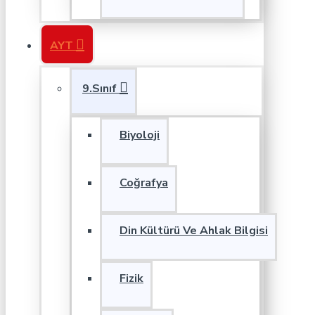
AYT
9.Sınıf
Biyoloji
Coğrafya
Din Kültürü Ve Ahlak Bilgisi
Fizik