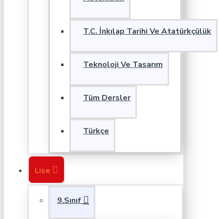
T.C. İnkılap Tarihi Ve Atatürkçülük
Teknoloji Ve Tasarım
Tüm Dersler
Türkçe
Lise
9.Sınıf