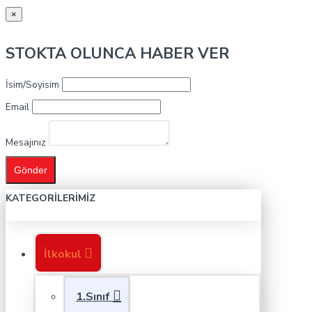
×
STOKTA OLUNCA HABER VER
İsim/Soyisim
Email
Mesajınız
Gönder
KATEGORILERIMIZ
İlkokul
1.Sınıf