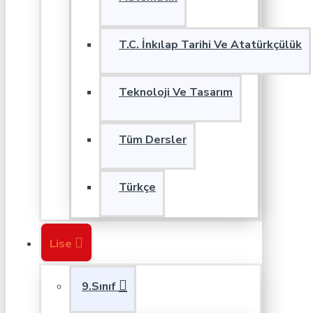
T.C. İnkılap Tarihi Ve Atatürkçülük
Teknoloji Ve Tasarım
Tüm Dersler
Türkçe
Lise
9.Sınıf