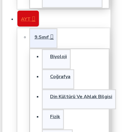
AYT
9.Sınıf
Biyoloji
Coğrafya
Din Kültürü Ve Ahlak Bilgisi
Fizik