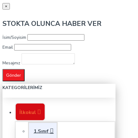
×
STOKTA OLUNCA HABER VER
İsim/Soyisim
Email
Mesajınız
Gönder
KATEGORILERIMIZ
İlkokul
1.Sınıf