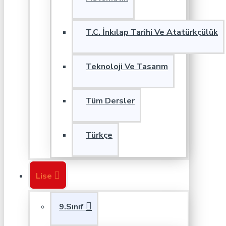
T.C. İnkılap Tarihi Ve Atatürkçülük
Teknoloji Ve Tasarım
Tüm Dersler
Türkçe
Lise
9.Sınıf