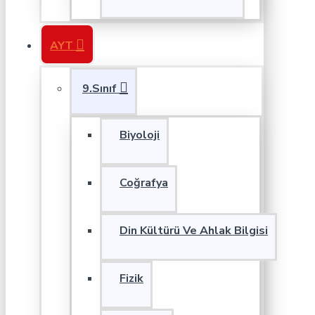
AYT
9.Sınıf
Biyoloji
Coğrafya
Din Kültürü Ve Ahlak Bilgisi
Fizik