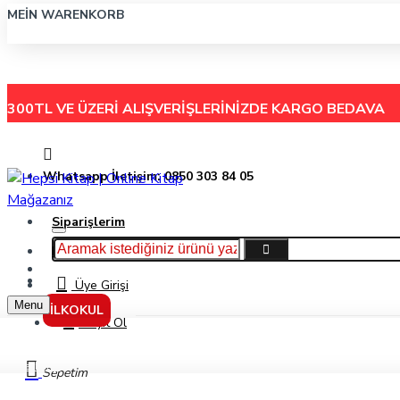
MEIN WARENKORB
300TL VE ÜZERİ ALIŞVERİŞLERİNİZDE
KARGO BEDAVA
Whatsapp İletişim: 0850 303 84 05
Siparişlerim
Hakkımızda
Menu
İletişim
Üye Girişi
Menu
İLKOKUL
Kayıt Ol
Markalar
Sepetim
Çilek Yayınları