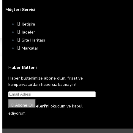
Müşteri Servisi
İletişim
İadeler
Site Haritası
Markalar
Haber Bülteni
Haber bültenimize abone olun, fırsat ve
kampanyalardan habersiz kalmayın!
Abone Ol
Gizlilik İlkeleri
'ni okudum ve kabul
ediyorum.