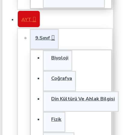
AYT
9.Sınıf
Biyoloji
Coğrafya
Din Kültürü Ve Ahlak Bilgisi
Fizik