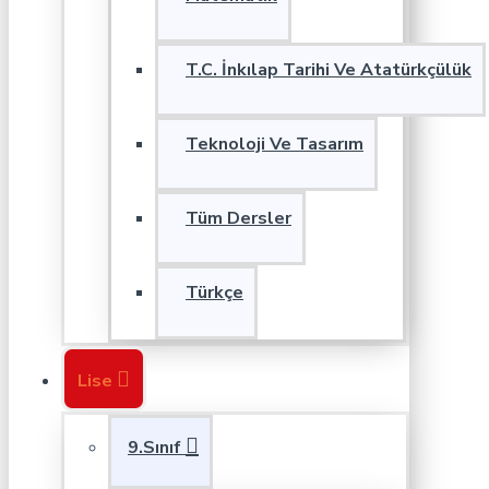
T.C. İnkılap Tarihi Ve Atatürkçülük
Teknoloji Ve Tasarım
Tüm Dersler
Türkçe
Lise
9.Sınıf