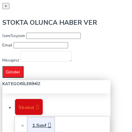
×
STOKTA OLUNCA HABER VER
İsim/Soyisim
Email
Mesajınız
Gönder
KATEGORILERIMIZ
İlkokul
1.Sınıf