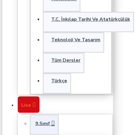
T.C. İnkılap Tarihi Ve Atatürkçülük
Teknoloji Ve Tasarım
Tüm Dersler
Türkçe
Lise
9.Sınıf