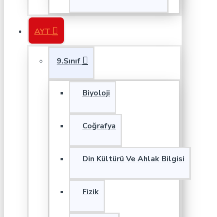
AYT
9.Sınıf
Biyoloji
Coğrafya
Din Kültürü Ve Ahlak Bilgisi
Fizik