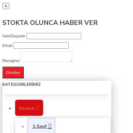
×
STOKTA OLUNCA HABER VER
İsim/Soyisim
Email
Mesajınız
Gönder
KATEGORILERIMIZ
İlkokul
1.Sınıf