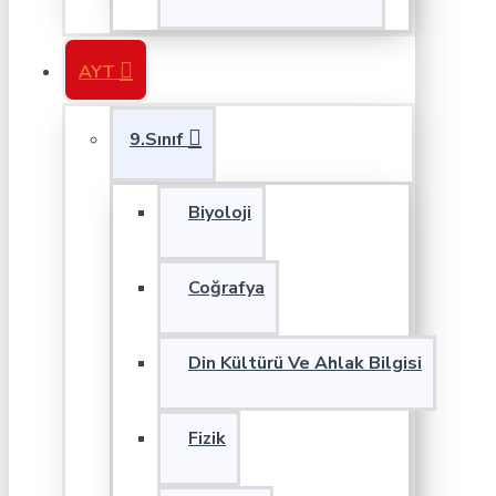
AYT
9.Sınıf
Biyoloji
Coğrafya
Din Kültürü Ve Ahlak Bilgisi
Fizik