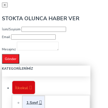
×
STOKTA OLUNCA HABER VER
İsim/Soyisim
Email
Mesajınız
Gönder
KATEGORILERIMIZ
İlkokul
1.Sınıf