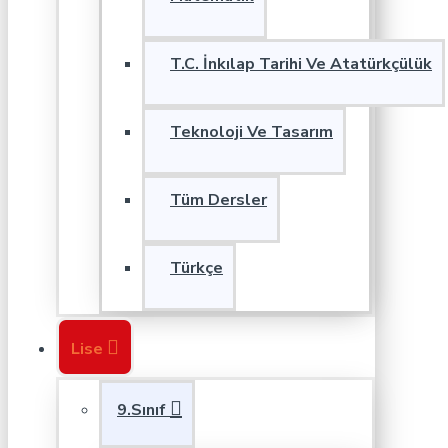
T.C. İnkılap Tarihi Ve Atatürkçülük
Teknoloji Ve Tasarım
Tüm Dersler
Türkçe
Lise
9.Sınıf