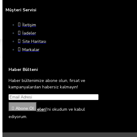
Müşteri Servisi
İletişim
İadeler
Site Haritası
Markalar
Haber Bülteni
Haber bültenimize abone olun, fırsat ve
kampanyalardan habersiz kalmayın!
Abone Ol
Gizlilik İlkeleri
'ni okudum ve kabul
ediyorum.