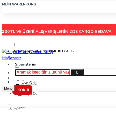
MEIN WARENKORB
300TL VE ÜZERİ ALIŞVERİŞLERİNİZDE
KARGO BEDAVA
Whatsapp İletişim: 0850 303 84 05
Siparişlerim
Hakkımızda
Menu
İletişim
Üye Girişi
Menu
İLKOKUL
Kayıt Ol
Markalar
Sepetim
Çelik Yayınları