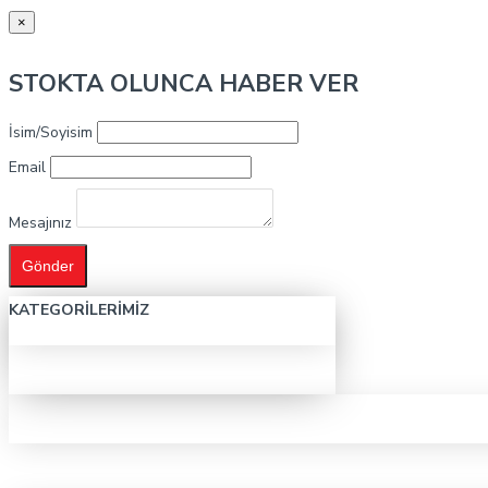
×
STOKTA OLUNCA HABER VER
İsim/Soyisim
Email
Mesajınız
Gönder
KATEGORILERIMIZ