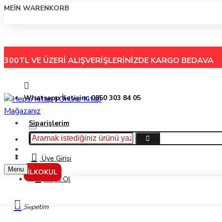
MEIN WARENKORB
300TL VE ÜZERİ ALIŞVERİŞLERİNİZDE
KARGO BEDAVA
Whatsapp İletişim: 0850 303 84 05
Siparişlerim
Hakkımızda
Menu
İletişim
Üye Girişi
Menu
İLKOKUL
Kayıt Ol
Markalar
Sepetim
Aden