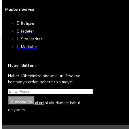
Müşteri Servisi
İletişim
İadeler
Site Haritası
Markalar
Haber Bülteni
Haber bültenimize abone olun, fırsat ve
kampanyalardan habersiz kalmayın!
Abone Ol
Gizlilik İlkeleri
'ni okudum ve kabul
ediyorum.