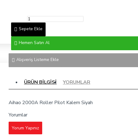
Sepete Ekle
Hemen Satın Al
Alışveriş Listeme Ekle
ÜRÜN BILGISI
YORUMLAR
Aihao 2000A Roller Pilot Kalem Siyah
Yorumlar
Yorum Yapınız