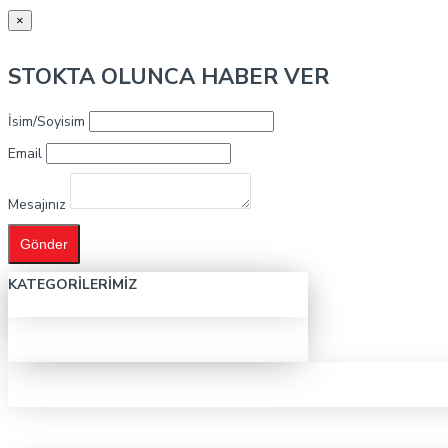
×
STOKTA OLUNCA HABER VER
İsim/Soyisim
Email
Mesajınız
Gönder
KATEGORILERIMIZ