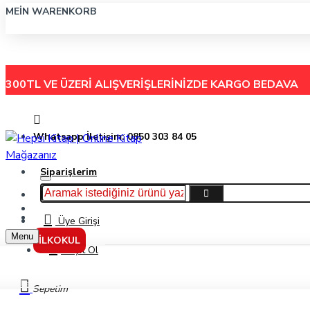
MEIN WARENKORB
300TL VE ÜZERİ ALIŞVERİŞLERİNİZDE
KARGO BEDAVA
Whatsapp İletişim: 0850 303 84 05
Siparişlerim
Hakkımızda
Menu
İletişim
Üye Girişi
Menu
İLKOKUL
Kayıt Ol
Aihao 2000A Roller Pilot Kalem Siyah
Sepetim