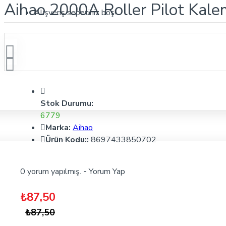
Aihao 2000A Roller Pilot Kale
Alışveriş sepetiniz boş!
Stok Durumu:
6779
Marka:
Aihao
Ürün Kodu::
8697433850702
0 yorum yapılmış.
-
Yorum Yap
₺87,50
₺87,50