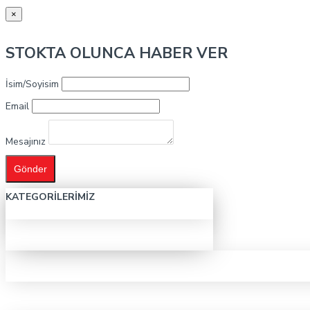
×
STOKTA OLUNCA HABER VER
İsim/Soyisim
Email
Mesajınız
Gönder
KATEGORILERIMIZ