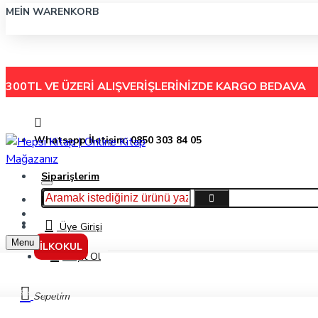
MEIN WARENKORB
300TL VE ÜZERİ ALIŞVERİŞLERİNİZDE
KARGO BEDAVA
Whatsapp İletişim: 0850 303 84 05
Siparişlerim
Hakkımızda
Menu
İletişim
Üye Girişi
Menu
İLKOKUL
Kayıt Ol
Akyazı 60X90 Cm Safari Ahşap Çerçeveli Mantar Pano
Sepetim