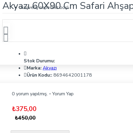
Akyazı 60X90 Cm Safari Ahşap
Alışveriş sepetiniz boş!
Stok Durumu:
Marka:
Akyazı
Ürün Kodu::
8694642001178
0 yorum yapılmış.
-
Yorum Yap
₺375,00
₺450,00