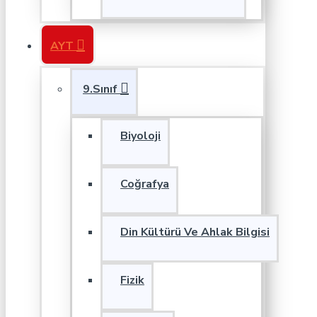
AYT
9.Sınıf
Biyoloji
Coğrafya
Din Kültürü Ve Ahlak Bilgisi
Fizik