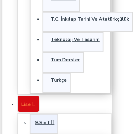
T.C. İnkılap Tarihi Ve Atatürkçülük
Teknoloji Ve Tasarım
Tüm Dersler
Türkçe
Lise
9.Sınıf