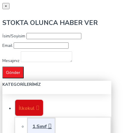
×
STOKTA OLUNCA HABER VER
İsim/Soyisim
Email
Mesajınız
Gönder
KATEGORILERIMIZ
İlkokul
1.Sınıf