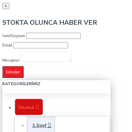
×
STOKTA OLUNCA HABER VER
İsim/Soyisim
Email
Mesajınız
Gönder
KATEGORILERIMIZ
İlkokul
1.Sınıf