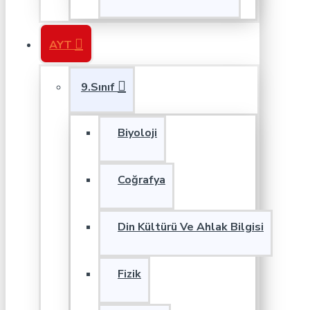
AYT
9.Sınıf
Biyoloji
Coğrafya
Din Kültürü Ve Ahlak Bilgisi
Fizik