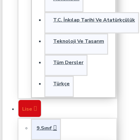
T.C. İnkılap Tarihi Ve Atatürkçülük
Teknoloji Ve Tasarım
Tüm Dersler
Türkçe
Lise
9.Sınıf