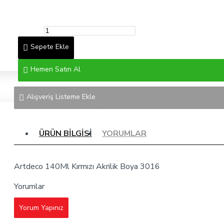
Sepete Ekle
Hemen Satın Al
Alışveriş Listeme Ekle
ÜRÜN BILGISI
YORUMLAR
Artdeco 140Ml Kırmızı Akrilik Boya 3016
Yorumlar
Yorum Yapınız