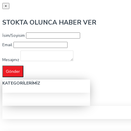
×
STOKTA OLUNCA HABER VER
İsim/Soyisim
Email
Mesajınız
Gönder
KATEGORILERIMIZ