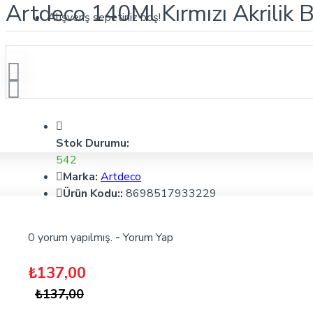
Artdeco 140Ml Kırmızı Akrilik
Alışveriş sepetiniz boş!
Stok Durumu:
542
Marka:
Artdeco
Ürün Kodu::
8698517933229
0 yorum yapılmış.
-
Yorum Yap
₺137,00
₺137,00