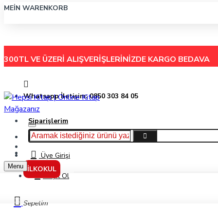
MEIN WARENKORB
300TL VE ÜZERİ ALIŞVERİŞLERİNİZDE
KARGO BEDAVA
Whatsapp İletişim: 0850 303 84 05
Siparişlerim
Hakkımızda
Menu
İletişim
Üye Girişi
Menu
İLKOKUL
Kayıt Ol
Artdeco 140Ml Kırmızı Akrilik Boya 3016
Sepetim