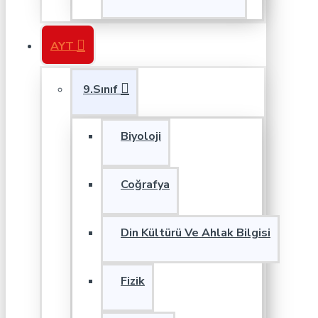
AYT
9.Sınıf
Biyoloji
Coğrafya
Din Kültürü Ve Ahlak Bilgisi
Fizik