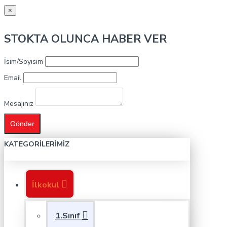
×
STOKTA OLUNCA HABER VER
İsim/Soyisim
Email
Mesajınız
Gönder
KATEGORILERIMIZ
İlkokul
1.Sınıf