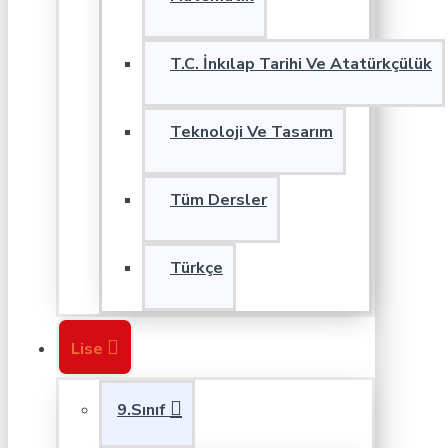
T.C. İnkılap Tarihi Ve Atatürkçülük
Teknoloji Ve Tasarım
Tüm Dersler
Türkçe
Lise
9.Sınıf