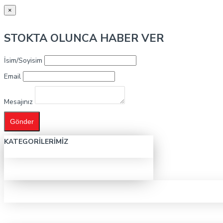
×
STOKTA OLUNCA HABER VER
İsim/Soyisim
Email
Mesajınız
Gönder
KATEGORILERIMIZ