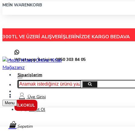
MEIN WARENKORB
300TL VE ÜZERİ ALIŞVERİŞLERİNİZDE
KARGO BEDAVA
Whatsapp İletişim: 0850 303 84 05
Siparişlerim
Hakkımızda
Menu
İletişim
Üye Girişi
Menu
İLKOKUL
Kayıt Ol
Aydın Çocuklar Görsel ve İşitsel Dikkat 4+ Yaş - Kolektif - Aydın Yayınları
Sepetim