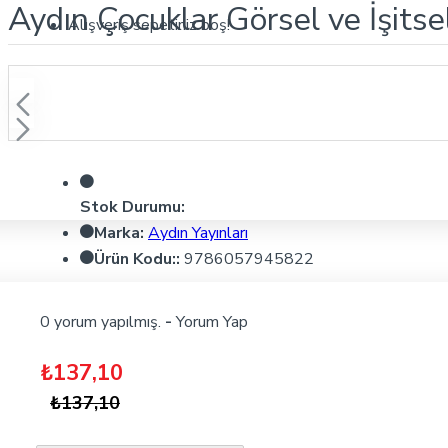
Aydın Çocuklar Görsel ve İşitsel
Alışveriş sepetiniz boş!
Stok Durumu:
Marka:
Aydın Yayınları
Ürün Kodu::
9786057945822
0 yorum yapılmış.
-
Yorum Yap
₺137,10
₺137,10