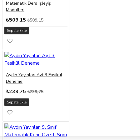
Matematik Ders İşleyiş
Modülleri
₺509,15
₺509,15
Sepete Ekle
Aydın Yayınları Ayt 3 Fasikül
Deneme
₺239,75
₺239,75
Sepete Ekle