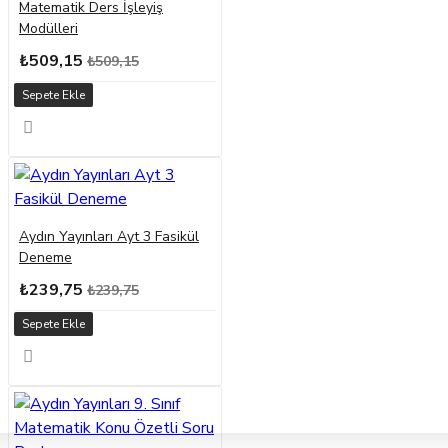
Matematik Ders İşleyiş
Modülleri
₺509,15
₺509,15
Sepete Ekle
Aydın Yayınları Ayt 3 Fasikül
Deneme
₺239,75
₺239,75
Sepete Ekle