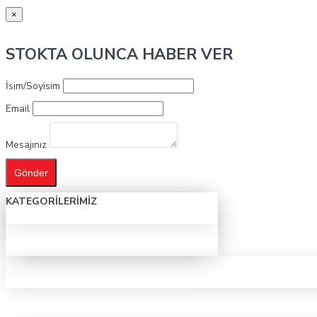
×
STOKTA OLUNCA HABER VER
İsim/Soyisim
Email
Mesajınız
Gönder
KATEGORILERIMIZ