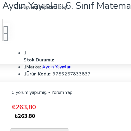
Aydın Yayınları 6. Sınıf Matema
Alışveriş sepetiniz boş!
Stok Durumu:
Marka:
Aydın Yayınları
Ürün Kodu::
9786257833837
0 yorum yapılmış.
-
Yorum Yap
₺263,80
₺263,80