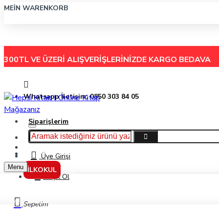
MEIN WARENKORB
300TL VE ÜZERİ ALIŞVERİŞLERİNİZDE
KARGO BEDAVA
Whatsapp İletişim: 0850 303 84 05
Siparişlerim
Hakkımızda
Menu
İletişim
Üye Girişi
Menu
İLKOKUL
Kayıt Ol
Aydın Yayınları 6. Sınıf Matematik Beceri Temelli Soru Bankası
Sepetim