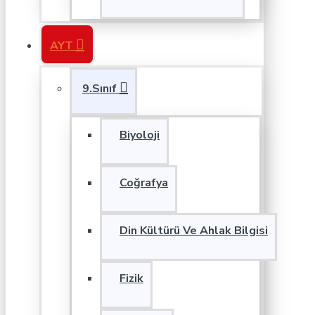
AYT
9.Sınıf
Biyoloji
Coğrafya
Din Kültürü Ve Ahlak Bilgisi
Fizik