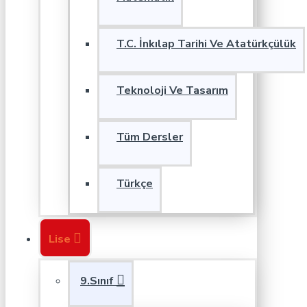
T.C. İnkılap Tarihi Ve Atatürkçülük
Teknoloji Ve Tasarım
Tüm Dersler
Türkçe
Lise
9.Sınıf