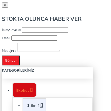
×
STOKTA OLUNCA HABER VER
İsim/Soyisim
Email
Mesajınız
Gönder
KATEGORILERIMIZ
İlkokul
1.Sınıf