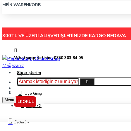
MEIN WARENKORB
300TL VE ÜZERİ ALIŞVERİŞLERİNİZDE
KARGO BEDAVA
Whatsapp İletişim: 0850 303 84 05
Siparişlerim
Hakkımızda
Menu
İletişim
Üye Girişi
Menu
İLKOKUL
Kayıt Ol
Aydın Yayınları Ayt Kimya Konu Anlatım Modülü 2 (Gazlar Ve Sıvı Çözeltiler)
Sepetim