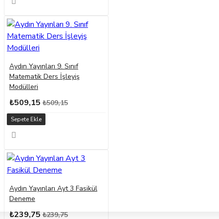
Aydın Yayınları 9. Sınıf
Matematik Ders İşleyiş
Modülleri
₺509,15
₺509,15
Sepete Ekle
Aydın Yayınları Ayt 3 Fasikül
Deneme
₺239,75
₺239,75