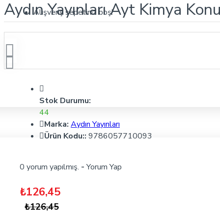
Aydın Yayınları Ayt Kimya Konu
Alışveriş sepetiniz boş!
Stok Durumu:
44
Marka:
Aydın Yayınları
Ürün Kodu::
9786057710093
0 yorum yapılmış.
-
Yorum Yap
₺126,45
₺126,45