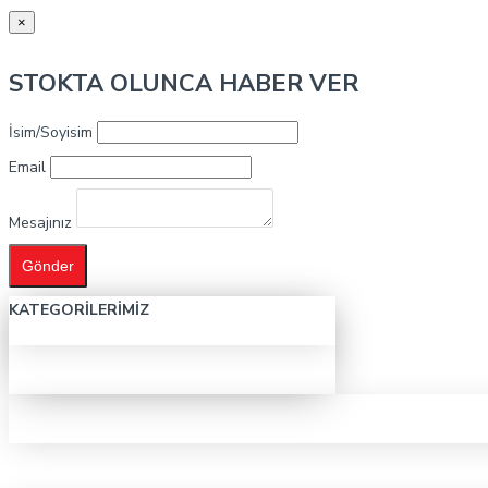
×
STOKTA OLUNCA HABER VER
İsim/Soyisim
Email
Mesajınız
Gönder
KATEGORILERIMIZ