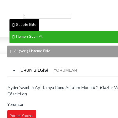
Sepete Ekle
Hemen Satın Al
Alışveriş Listeme Ekle
ÜRÜN BILGISI
YORUMLAR
Aydın Yayınları Ayt Kimya Konu Anlatım Modülü 2 (Gazlar Ve
Çözeltiler)
Yorumlar
Yorum Yapınız