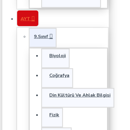
AYT
9.Sınıf
Biyoloji
Coğrafya
Din Kültürü Ve Ahlak Bilgisi
Fizik