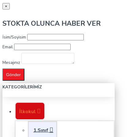
×
STOKTA OLUNCA HABER VER
İsim/Soyisim
Email
Mesajınız
Gönder
KATEGORILERIMIZ
İlkokul
1.Sınıf