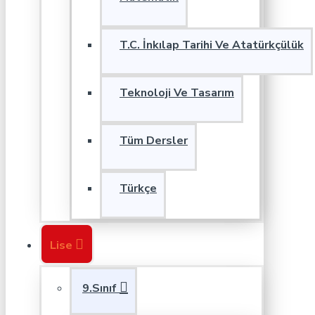
T.C. İnkılap Tarihi Ve Atatürkçülük
Teknoloji Ve Tasarım
Tüm Dersler
Türkçe
Lise
9.Sınıf