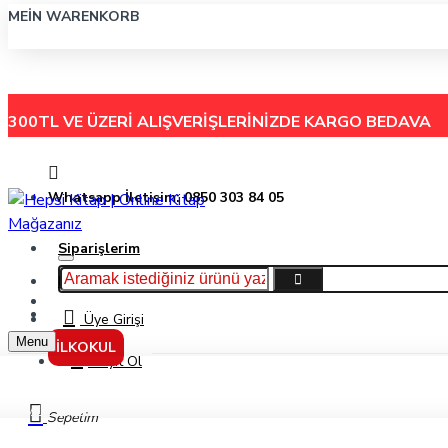
MEIN WARENKORB
300TL VE ÜZERİ ALIŞVERİŞLERİNİZDE
KARGO BEDAVA
Whatsapp İletişim: 0850 303 84 05
Siparişlerim
Hakkımızda
Menu
İletişim
Üye Girişi
Menu
İLKOKUL
Kayıt Ol
Aydın Yayınları Tyt Felsefe Üniversiteye Hazırlık Ders İşleyiş Modülleri
Sepetim