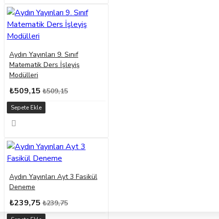
Aydın Yayınları 9. Sınıf
Matematik Ders İşleyiş
Modülleri
₺509,15
₺509,15
Sepete Ekle
Aydın Yayınları Ayt 3 Fasikül
Deneme
₺239,75
₺239,75