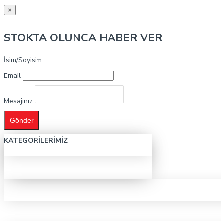
×
STOKTA OLUNCA HABER VER
İsim/Soyisim
Email
Mesajınız
Gönder
KATEGORILERIMIZ