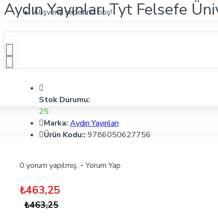
Aydın Yayınları Tyt Felsefe Üniv
Alışveriş sepetiniz boş!
Stok Durumu:
25
Marka:
Aydın Yayınları
Ürün Kodu::
9786050627756
0 yorum yapılmış.
-
Yorum Yap
₺463,25
₺463,25