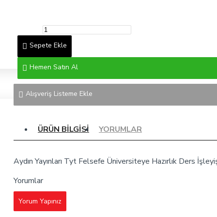
Sepete Ekle
Hemen Satın Al
Alışveriş Listeme Ekle
ÜRÜN BILGISI
YORUMLAR
Aydın Yayınları Tyt Felsefe Üniversiteye Hazırlık Ders İşleyi
Yorumlar
Yorum Yapınız