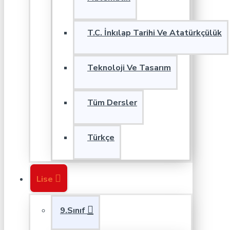
T.C. İnkılap Tarihi Ve Atatürkçülük
Teknoloji Ve Tasarım
Tüm Dersler
Türkçe
Lise
9.Sınıf