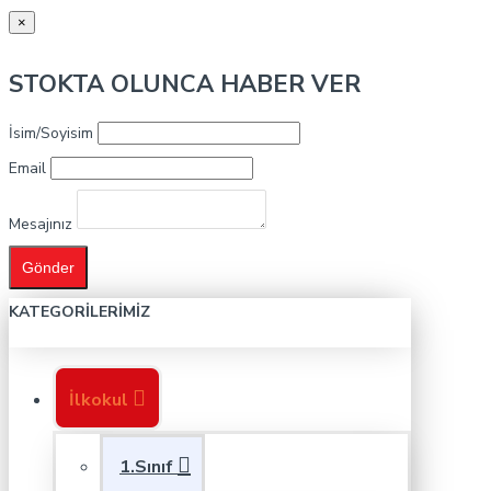
×
STOKTA OLUNCA HABER VER
İsim/Soyisim
Email
Mesajınız
Gönder
KATEGORILERIMIZ
İlkokul
1.Sınıf