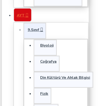
AYT
9.Sınıf
Biyoloji
Coğrafya
Din Kültürü Ve Ahlak Bilgisi
Fizik