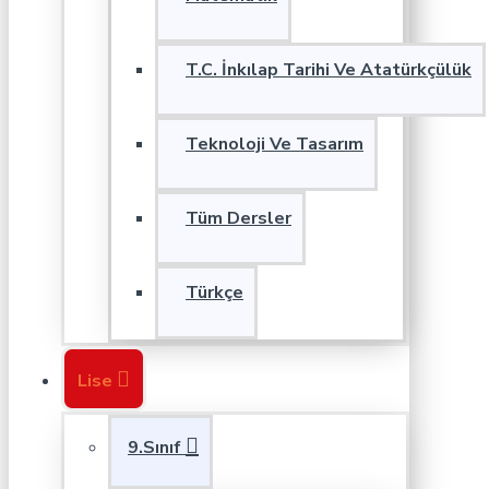
T.C. İnkılap Tarihi Ve Atatürkçülük
Teknoloji Ve Tasarım
Tüm Dersler
Türkçe
Lise
9.Sınıf