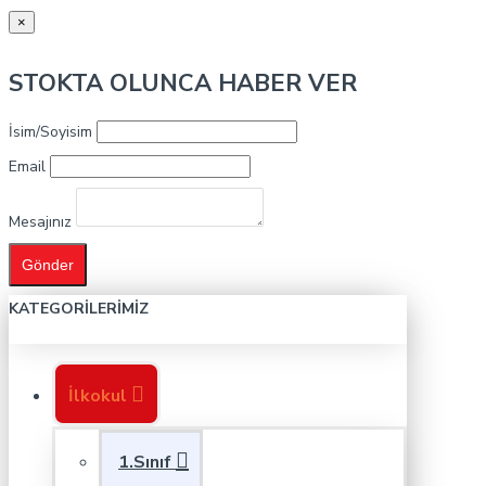
×
STOKTA OLUNCA HABER VER
İsim/Soyisim
Email
Mesajınız
Gönder
KATEGORILERIMIZ
İlkokul
1.Sınıf