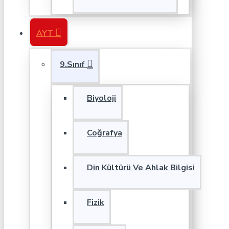
AYT
9.Sınıf
Biyoloji
Coğrafya
Din Kültürü Ve Ahlak Bilgisi
Fizik