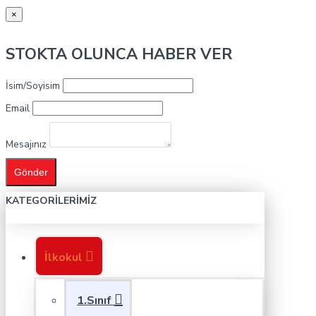
×
STOKTA OLUNCA HABER VER
İsim/Soyisim
Email
Mesajınız
Gönder
KATEGORILERIMIZ
İlkokul
1.Sınıf