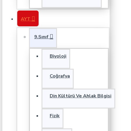
AYT
9.Sınıf
Biyoloji
Coğrafya
Din Kültürü Ve Ahlak Bilgisi
Fizik