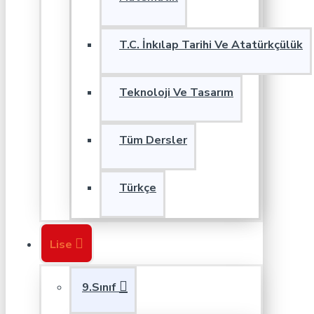
T.C. İnkılap Tarihi Ve Atatürkçülük
Teknoloji Ve Tasarım
Tüm Dersler
Türkçe
Lise
9.Sınıf