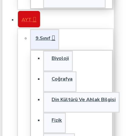
AYT
9.Sınıf
Biyoloji
Coğrafya
Din Kültürü Ve Ahlak Bilgisi
Fizik