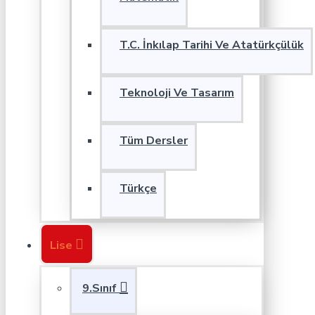
T.C. İnkılap Tarihi Ve Atatürkçülük
Teknoloji Ve Tasarım
Tüm Dersler
Türkçe
Lise
9.Sınıf