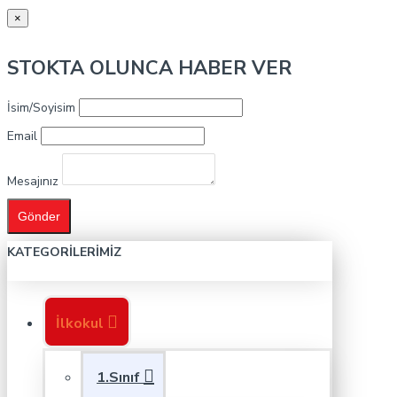
×
STOKTA OLUNCA HABER VER
İsim/Soyisim
Email
Mesajınız
Gönder
KATEGORILERIMIZ
İlkokul
1.Sınıf