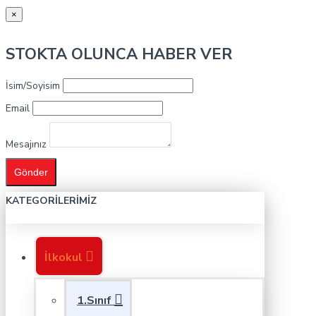
×
STOKTA OLUNCA HABER VER
İsim/Soyisim
Email
Mesajınız
Gönder
KATEGORILERIMIZ
İlkokul
1.Sınıf