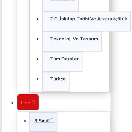
T.C. İnkılap Tarihi Ve Atatürkçülük
Teknoloji Ve Tasarım
Tüm Dersler
Türkçe
Lise
9.Sınıf