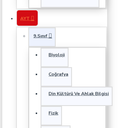
AYT
9.Sınıf
Biyoloji
Coğrafya
Din Kültürü Ve Ahlak Bilgisi
Fizik