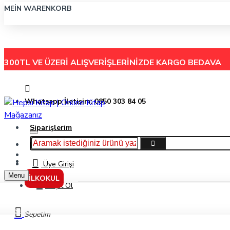
MEIN WARENKORB
300TL VE ÜZERİ ALIŞVERİŞLERİNİZDE
KARGO BEDAVA
Whatsapp İletişim: 0850 303 84 05
Siparişlerim
Hakkımızda
Menu
İletişim
Üye Girişi
Menu
İLKOKUL
Kayıt Ol
Benim Kitaplarım Öykü Seti (30 Kitap) - Kolektif - Ema Yayınları
Sepetim