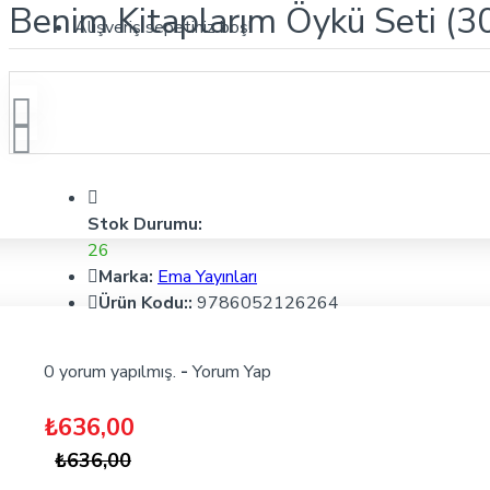
Benim Kitaplarım Öykü Seti (30 
Alışveriş sepetiniz boş!
Stok Durumu:
26
Marka:
Ema Yayınları
Ürün Kodu::
9786052126264
0 yorum yapılmış.
-
Yorum Yap
₺636,00
₺636,00