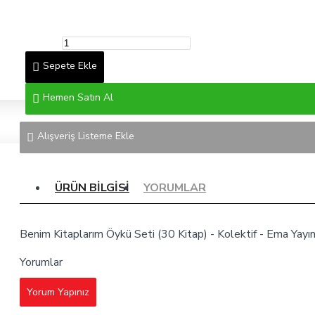
Sepete Ekle
Hemen Satın Al
Alışveriş Listeme Ekle
ÜRÜN BILGISI
YORUMLAR
Benim Kitaplarım Öykü Seti (30 Kitap) - Kolektif - Ema Yayın
Yorumlar
Yorum Yapınız