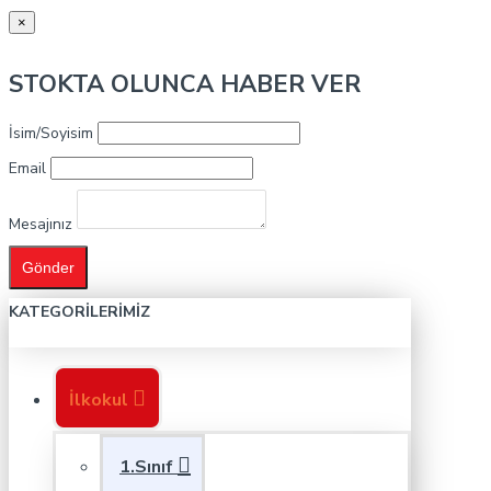
×
STOKTA OLUNCA HABER VER
İsim/Soyisim
Email
Mesajınız
Gönder
KATEGORILERIMIZ
İlkokul
1.Sınıf