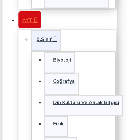
AYT
9.Sınıf
Biyoloji
Coğrafya
Din Kültürü Ve Ahlak Bilgisi
Fizik