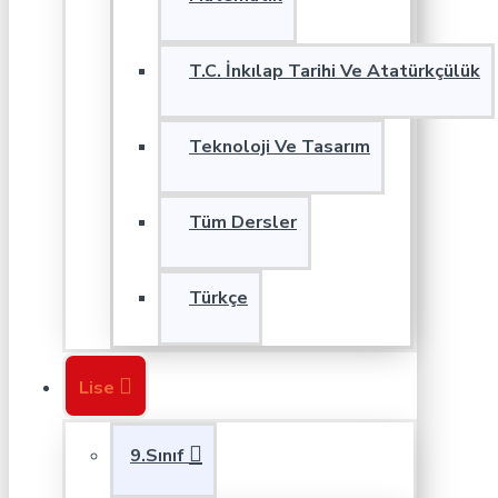
T.C. İnkılap Tarihi Ve Atatürkçülük
Teknoloji Ve Tasarım
Tüm Dersler
Türkçe
Lise
9.Sınıf