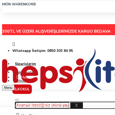
MEIN WARENKORB
300TL VE ÜZERİ ALIŞVERİŞLERİNİZDE
KARGO BEDAVA
Whatsapp İletişim: 0850 303 84 05
Siparişlerim
Hakkımızda
Menu
İletişim
Menu
İLKOKUL
Bigpoint Şeffaf Masa Kalemliği Bp182