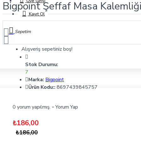
Üye Girişi
Bigpoint Şeffaf Masa Kalemli
Kayıt Ol
Sepetim
Alışveriş sepetiniz boş!
Stok Durumu:
7
Marka:
Bigpoint
Ürün Kodu::
8697439845757
0 yorum yapılmış.
-
Yorum Yap
₺186,00
₺186,00