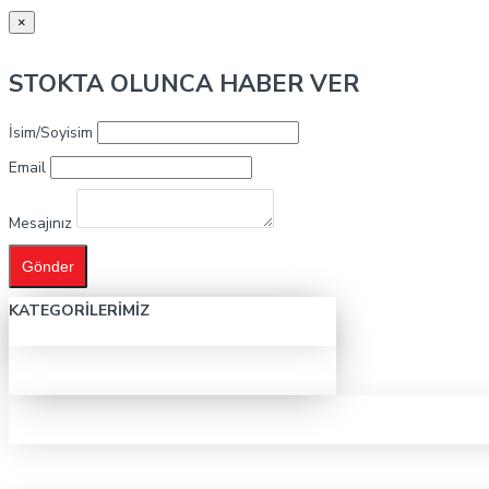
×
STOKTA OLUNCA HABER VER
İsim/Soyisim
Email
Mesajınız
Gönder
KATEGORILERIMIZ