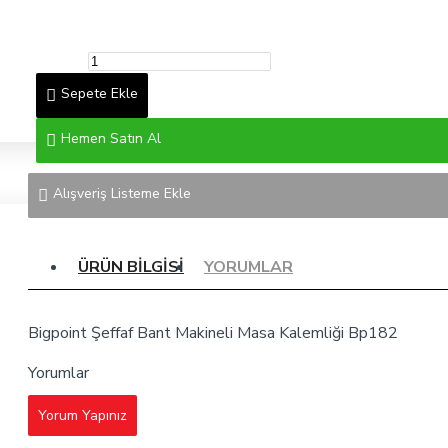
Sepete Ekle
Hemen Satın Al
Alışveriş Listeme Ekle
ÜRÜN BILGISI
YORUMLAR
Bigpoint Şeffaf Bant Makineli Masa Kalemliği Bp182
Yorumlar
Yorum Yapınız