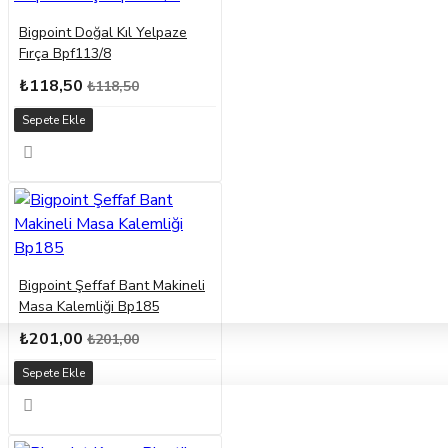
Bigpoint Doğal Kıl Yelpaze
Fırça Bpf113/8
₺118,50
₺118,50
Sepete Ekle
Bigpoint Şeffaf Bant Makineli
Masa Kalemliği Bp185
₺201,00
₺201,00
Sepete Ekle