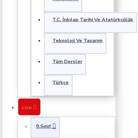
T.C. İnkılap Tarihi Ve Atatürkçülük
Teknoloji Ve Tasarım
Tüm Dersler
Türkçe
Lise
9.Sınıf