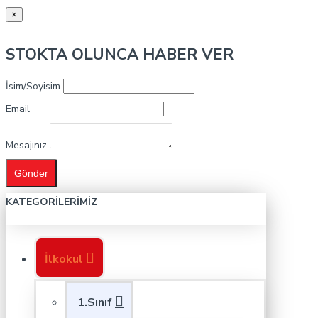
×
STOKTA OLUNCA HABER VER
İsim/Soyisim
Email
Mesajınız
Gönder
KATEGORILERIMIZ
İlkokul
1.Sınıf