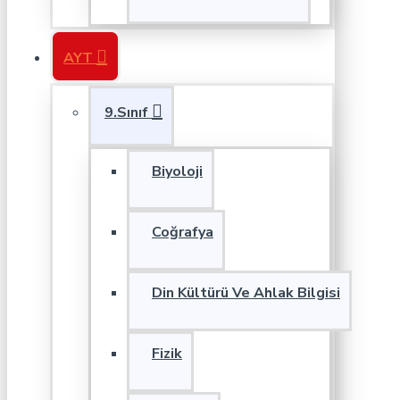
AYT
9.Sınıf
Biyoloji
Coğrafya
Din Kültürü Ve Ahlak Bilgisi
Fizik