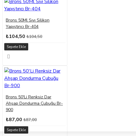
Brons 50Ml Sıvı Silikon
Yapıştırıcı Br-404
₺104,50
₺104,50
Sepete Ekle
Brons 50'Li Renksiz Dar
Ahşap Dondurma Çubuğu Br-
900
₺87,00
₺87,00
Sepete Ekle