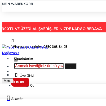
MEIN WARENKORB
300TL VE ÜZERİ ALIŞVERİŞLERİNİZDE
KARGO BEDAVA
Whatsapp İletişim: 0850 303 84 05
Siparişlerim
Hakkımızda
Menu
İletişim
Üye Girişi
Menu
İLKOKUL
Kayıt Ol
Brons 25X25 Siyah Tuval Br-368
Sepetim