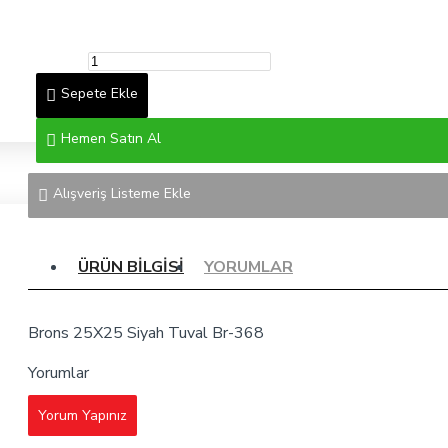
Sepete Ekle
Hemen Satın Al
Alışveriş Listeme Ekle
ÜRÜN BILGISI
YORUMLAR
Brons 25X25 Siyah Tuval Br-368
Yorumlar
Yorum Yapınız