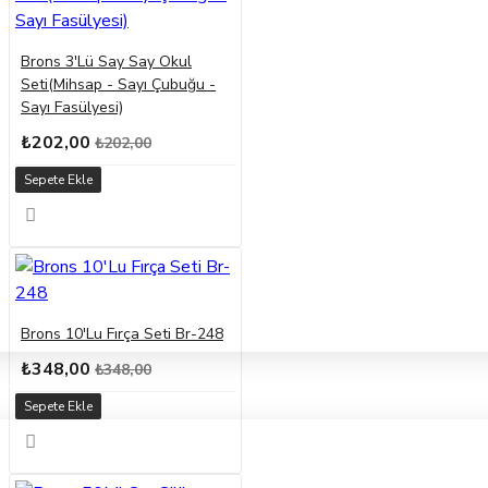
Brons 3'Lü Say Say Okul
Seti(Mihsap - Sayı Çubuğu -
Sayı Fasülyesi)
₺202,00
₺202,00
Sepete Ekle
Brons 10'Lu Fırça Seti Br-248
₺348,00
₺348,00
Sepete Ekle