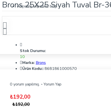
Brons 25X25 Siyah Tuval Br-3
Alışveriş sepetiniz boş!
Stok Durumu:
10
Marka:
Brons
Ürün Kodu::
8681861000570
0 yorum yapılmış.
-
Yorum Yap
₺192,00
₺192,00