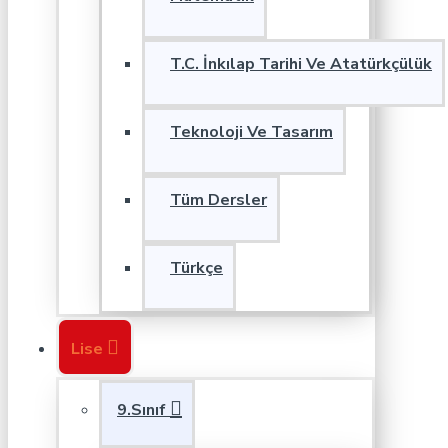
T.C. İnkılap Tarihi Ve Atatürkçülük
Teknoloji Ve Tasarım
Tüm Dersler
Türkçe
Lise
9.Sınıf