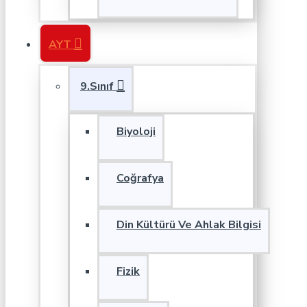
AYT
9.Sınıf
Biyoloji
Coğrafya
Din Kültürü Ve Ahlak Bilgisi
Fizik