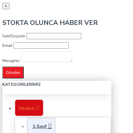
×
STOKTA OLUNCA HABER VER
İsim/Soyisim
Email
Mesajınız
Gönder
KATEGORILERIMIZ
İlkokul
1.Sınıf