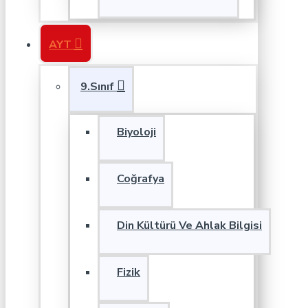
AYT
9.Sınıf
Biyoloji
Coğrafya
Din Kültürü Ve Ahlak Bilgisi
Fizik