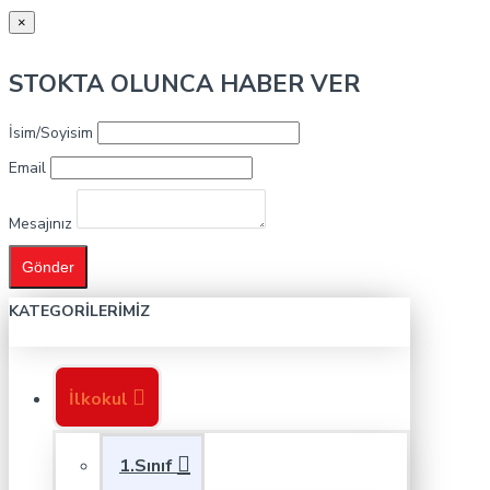
×
STOKTA OLUNCA HABER VER
İsim/Soyisim
Email
Mesajınız
Gönder
KATEGORILERIMIZ
İlkokul
1.Sınıf