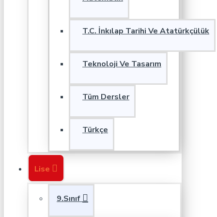
T.C. İnkılap Tarihi Ve Atatürkçülük
Teknoloji Ve Tasarım
Tüm Dersler
Türkçe
Lise
9.Sınıf