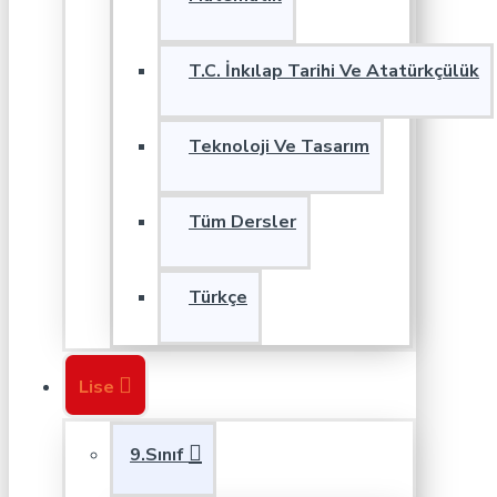
T.C. İnkılap Tarihi Ve Atatürkçülük
Teknoloji Ve Tasarım
Tüm Dersler
Türkçe
Lise
9.Sınıf