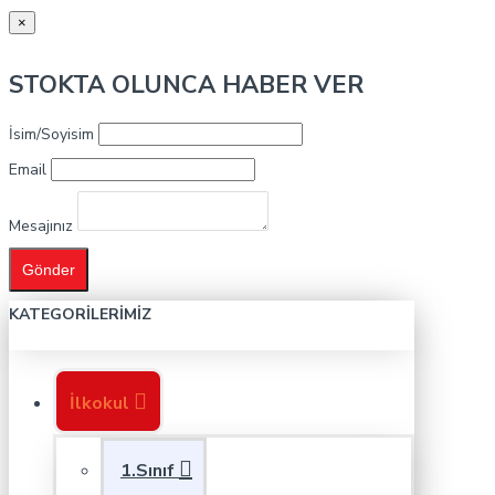
×
STOKTA OLUNCA HABER VER
İsim/Soyisim
Email
Mesajınız
Gönder
KATEGORILERIMIZ
İlkokul
1.Sınıf