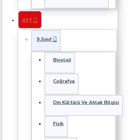
AYT
9.Sınıf
Biyoloji
Coğrafya
Din Kültürü Ve Ahlak Bilgisi
Fizik