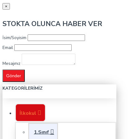
×
STOKTA OLUNCA HABER VER
İsim/Soyisim
Email
Mesajınız
Gönder
KATEGORILERIMIZ
İlkokul
1.Sınıf