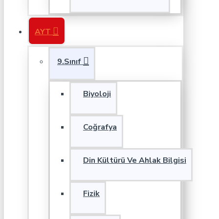
AYT
9.Sınıf
Biyoloji
Coğrafya
Din Kültürü Ve Ahlak Bilgisi
Fizik