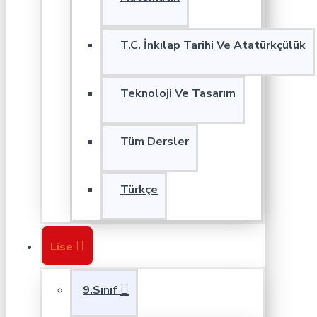
T.C. İnkılap Tarihi Ve Atatürkçülük
Teknoloji Ve Tasarım
Tüm Dersler
Türkçe
Lise
9.Sınıf