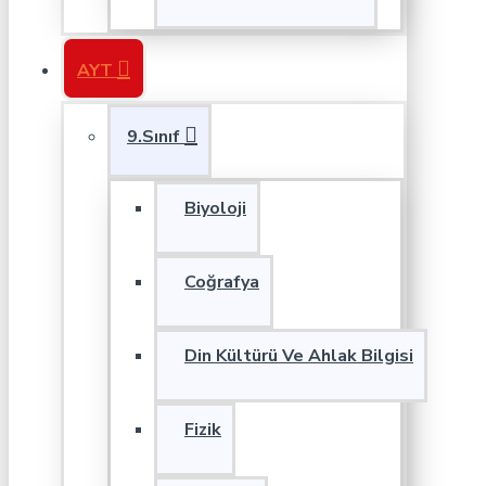
AYT
9.Sınıf
Biyoloji
Coğrafya
Din Kültürü Ve Ahlak Bilgisi
Fizik