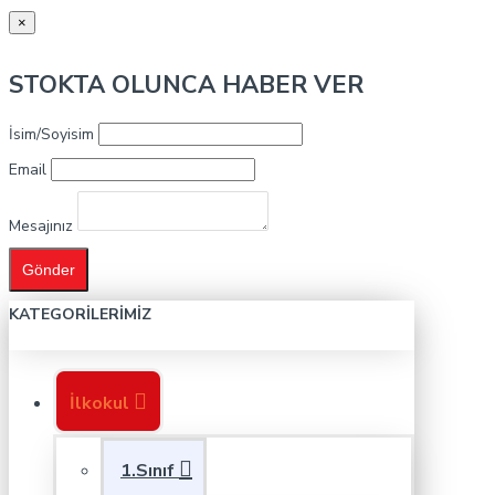
×
STOKTA OLUNCA HABER VER
İsim/Soyisim
Email
Mesajınız
Gönder
KATEGORILERIMIZ
İlkokul
1.Sınıf