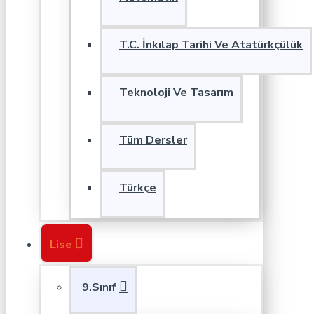
T.C. İnkılap Tarihi Ve Atatürkçülük
Teknoloji Ve Tasarım
Tüm Dersler
Türkçe
Lise
9.Sınıf