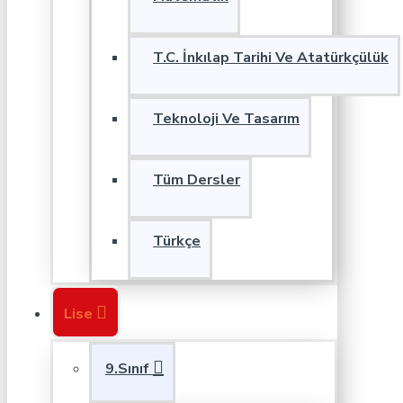
T.C. İnkılap Tarihi Ve Atatürkçülük
Teknoloji Ve Tasarım
Tüm Dersler
Türkçe
Lise
9.Sınıf