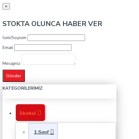
×
STOKTA OLUNCA HABER VER
İsim/Soyisim
Email
Mesajınız
Gönder
KATEGORILERIMIZ
İlkokul
1.Sınıf