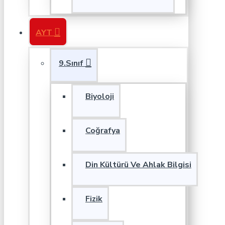
AYT
9.Sınıf
Biyoloji
Coğrafya
Din Kültürü Ve Ahlak Bilgisi
Fizik