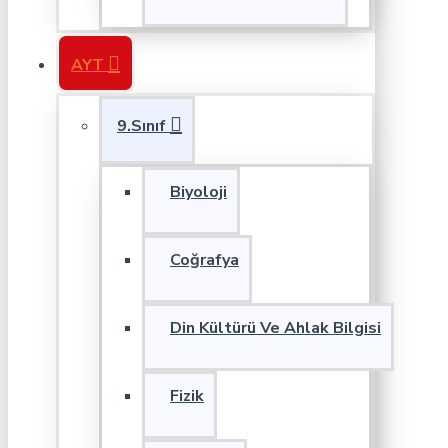
AYT
9.Sınıf
Biyoloji
Coğrafya
Din Kültürü Ve Ahlak Bilgisi
Fizik