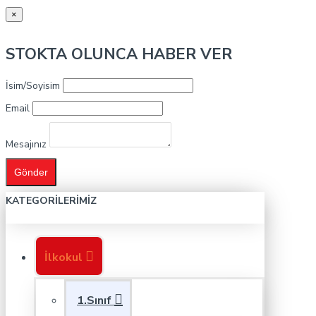
×
STOKTA OLUNCA HABER VER
İsim/Soyisim
Email
Mesajınız
Gönder
KATEGORILERIMIZ
İlkokul
1.Sınıf