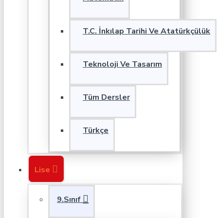
T.C. İnkılap Tarihi Ve Atatürkçülük
Teknoloji Ve Tasarım
Tüm Dersler
Türkçe
Lise
9.Sınıf