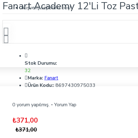
Fanart Academy 12'Li Toz Pas
Alışveriş sepetiniz boş!
Stok Durumu:
32
Marka:
Fanart
Ürün Kodu::
8697430975033
0 yorum yapılmış.
-
Yorum Yap
₺371,00
₺371,00