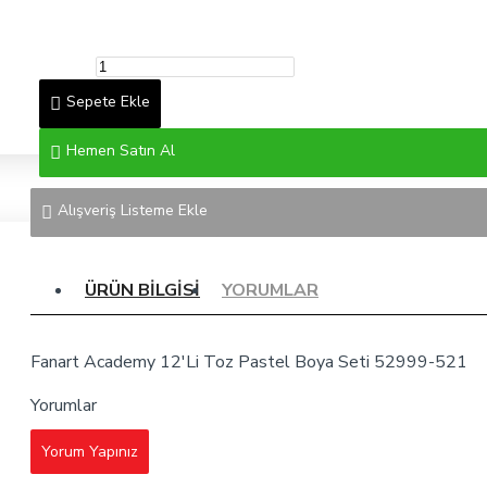
Sepete Ekle
Hemen Satın Al
Alışveriş Listeme Ekle
ÜRÜN BILGISI
YORUMLAR
Fanart Academy 12'Li Toz Pastel Boya Seti 52999-521
Yorumlar
Yorum Yapınız