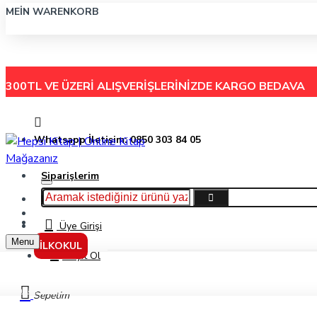
MEIN WARENKORB
300TL VE ÜZERİ ALIŞVERİŞLERİNİZDE
KARGO BEDAVA
Whatsapp İletişim: 0850 303 84 05
Siparişlerim
Hakkımızda
Menu
İletişim
Üye Girişi
Menu
İLKOKUL
Kayıt Ol
Fanart Academy 12'Li Toz Pastel Boya Seti 52999-521
Sepetim