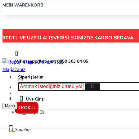
MEIN WARENKORB
300TL VE ÜZERİ ALIŞVERİŞLERİNİZDE
KARGO BEDAVA
Whatsapp İletişim: 0850 303 84 05
Siparişlerim
Hakkımızda
Menu
İletişim
Üye Girişi
Menu
İLKOKUL
Kayıt Ol
Fatih Jumbo Üçgen İlk Kalemim Kırmızı
Sepetim