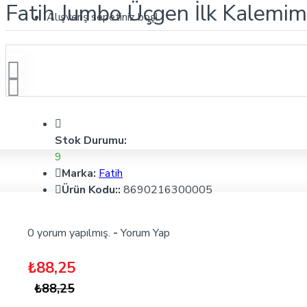
Fatih Jumbo Üçgen İlk Kalemim 
Alışveriş sepetiniz boş!
Stok Durumu:
9
Marka:
Fatih
Ürün Kodu::
8690216300005
0 yorum yapılmış.
-
Yorum Yap
₺88,25
₺88,25