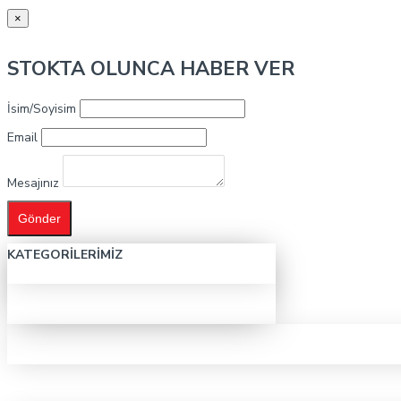
×
STOKTA OLUNCA HABER VER
İsim/Soyisim
Email
Mesajınız
Gönder
KATEGORILERIMIZ