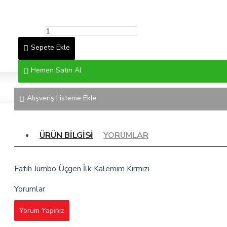
Sepete Ekle
Hemen Satın Al
Alışveriş Listeme Ekle
ÜRÜN BILGISI
YORUMLAR
Fatih Jumbo Üçgen İlk Kalemim Kırmızı
Yorumlar
Yorum Yapınız