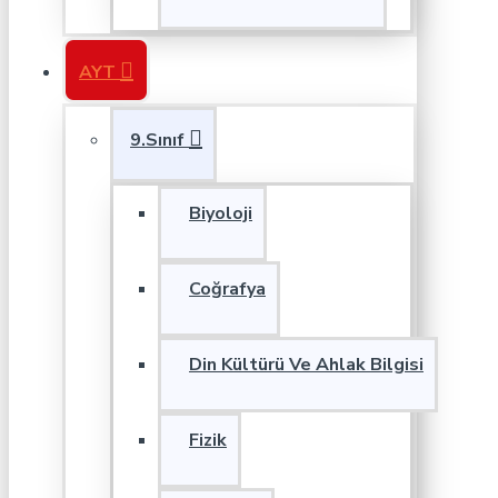
AYT
9.Sınıf
Biyoloji
Coğrafya
Din Kültürü Ve Ahlak Bilgisi
Fizik