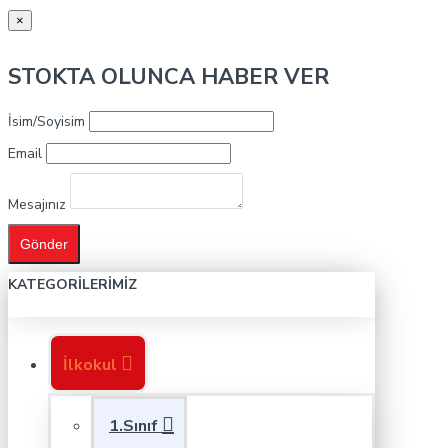
×
STOKTA OLUNCA HABER VER
İsim/Soyisim
Email
Mesajınız
Gönder
KATEGORILERIMIZ
İlkokul
1.Sınıf