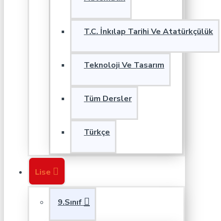
T.C. İnkılap Tarihi Ve Atatürkçülük
Teknoloji Ve Tasarım
Tüm Dersler
Türkçe
Lise
9.Sınıf