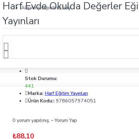
Harf Evde Okulda Değerler Eğit
Alışveriş sepetiniz boş!
Yayınları
Stok Durumu:
441
Marka:
Harf Eğitim Yayınları
Ürün Kodu::
9786057974051
0 yorum yapılmış.
-
Yorum Yap
₺88,10