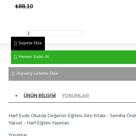
₺88,10
Sepete Ekle
Hemen Satın Al
Alışveriş Listeme Ekle
ÜRÜN BILGISI
YORUMLAR
Harf Evde Okulda Değerler Eğitimi Aile Kitabı - Semiha Önd
Yüksel - Harf Eğitim Yayınları
Yorumlar