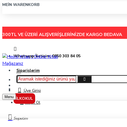
MEIN WARENKORB
300TL VE ÜZERİ ALIŞVERİŞLERİNİZDE
KARGO BEDAVA
Whatsapp İletişim: 0850 303 84 05
Siparişlerim
Hakkımızda
Menu
İletişim
Üye Girişi
Menu
İLKOKUL
Kayıt Ol
Harf Evde Okulda Değerler Eğitimi Aile Kitabı - Semiha Önder / Büşra Yüksel - 
Sepetim