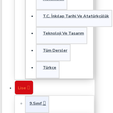
T.C. İnkılap Tarihi Ve Atatürkçülük
Teknoloji Ve Tasarım
Tüm Dersler
Türkçe
Lise
9.Sınıf