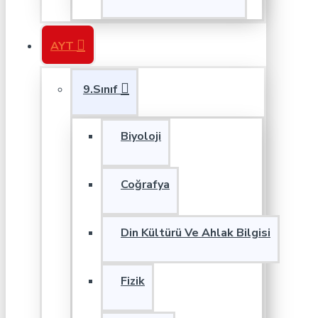
AYT
9.Sınıf
Biyoloji
Coğrafya
Din Kültürü Ve Ahlak Bilgisi
Fizik