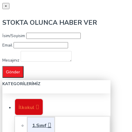
×
STOKTA OLUNCA HABER VER
İsim/Soyisim
Email
Mesajınız
Gönder
KATEGORILERIMIZ
İlkokul
1.Sınıf