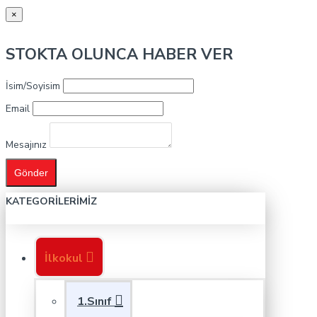
×
STOKTA OLUNCA HABER VER
İsim/Soyisim
Email
Mesajınız
Gönder
KATEGORILERIMIZ
İlkokul
1.Sınıf