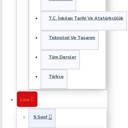
T.C. İnkılap Tarihi Ve Atatürkçülük
Teknoloji Ve Tasarım
Tüm Dersler
Türkçe
Lise
9.Sınıf