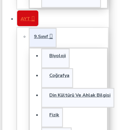
AYT
9.Sınıf
Biyoloji
Coğrafya
Din Kültürü Ve Ahlak Bilgisi
Fizik