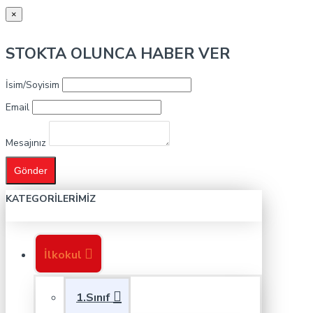
×
STOKTA OLUNCA HABER VER
İsim/Soyisim
Email
Mesajınız
Gönder
KATEGORILERIMIZ
İlkokul
1.Sınıf