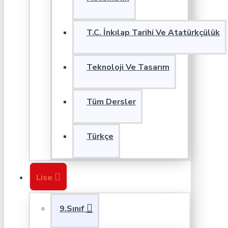
T.C. İnkılap Tarihi Ve Atatürkçülük
Teknoloji Ve Tasarım
Tüm Dersler
Türkçe
Lise
9.Sınıf