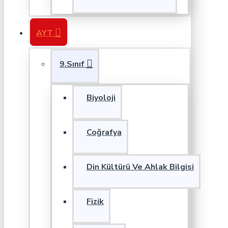
AYT
9.Sınıf
Biyoloji
Coğrafya
Din Kültürü Ve Ahlak Bilgisi
Fizik